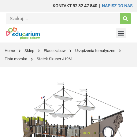
KONTAKT 52 32 47 840 |
NAPISZ DO NAS
Sport i fitness
Wyposażenie – Żłobek
Budżet obywatel
Home
Sklep
Place zabaw
Urządzenia tematyczne
Flota morska
Statek Skuner J1961