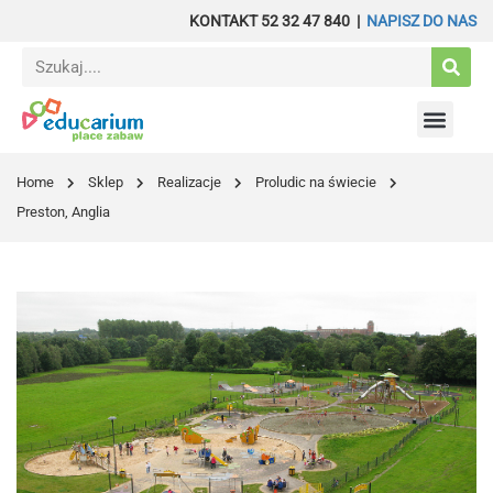
KONTAKT 52 32 47 840 |
NAPISZ DO NAS
Sport i fitness
Wyposażenie – Żłobek
Budżet obywatel
Home
Sklep
Realizacje
Proludic na świecie
Preston, Anglia